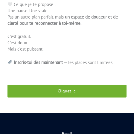
Ce que je te propose :
Une pause. Une vraie.
Pas un autre plan parfait, mais
un espace de douceur et de
clarté pour te reconnecter à toi-même.
C’est gratuit.
C’est doux.
Mais c’est puissant.
Inscris-toi dès maintenant
— les places sont limitées
Cliquez Ici
Email