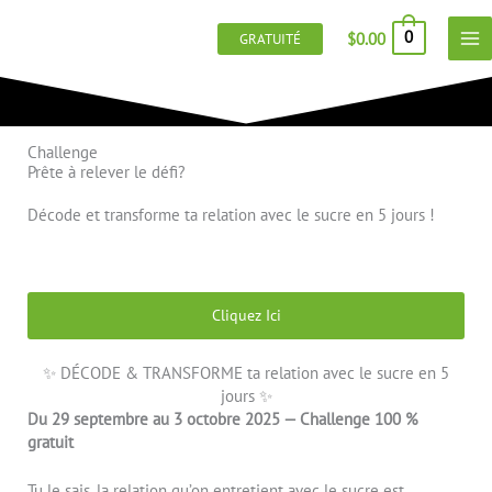
Aller
au
0
$
0.00
GRATUITÉ
contenu
Challenge
Prête à relever le défi?
Décode et transforme ta relation avec le sucre en 5 jours !
Cliquez Ici
✨ DÉCODE & TRANSFORME ta relation avec le sucre en 5
jours ✨
Du 29 septembre au 3 octobre 2025 — Challenge 100 %
gratuit
Tu le sais, la relation qu’on entretient avec le sucre est