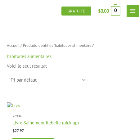
Aller
au
0
$
0.00
GRATUITÉ
contenu
Accueil
/ Produits identifiés “habitudes alimentaires”
habitudes alimentaires
Voici le seul résultat
Livres
Livre Sainement Rebelle (pick up)
$
27.97