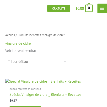
Aller
au
0
$
0.00
GRATUITÉ
contenu
Accueil
/ Produits identifiés “vinaigre de cidre”
vinaigre de cidre
Voici le seul résultat
eBook recettes et conseils
Spécial Vinaigre de cidre _ Bienfaits + Recettes
$
9.97