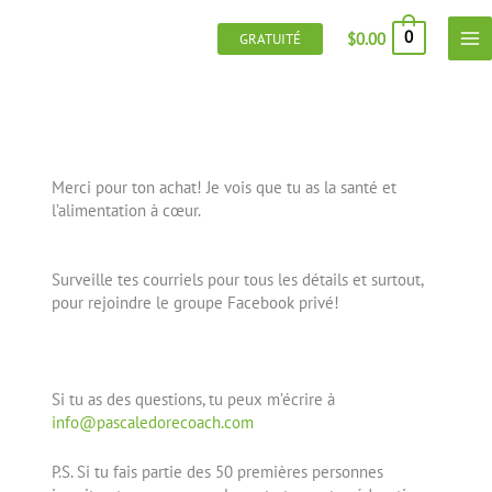
Aller
au
0
$
0.00
GRATUITÉ
contenu
Merci pour ton achat! Je vois que tu as la santé et
l’alimentation à cœur.
Surveille tes courriels pour tous les détails et surtout,
pour rejoindre le groupe Facebook privé!
Si tu as des questions, tu peux m’écrire à
info@pascaledorecoach.com
P.S. Si tu fais partie des 50 premières personnes