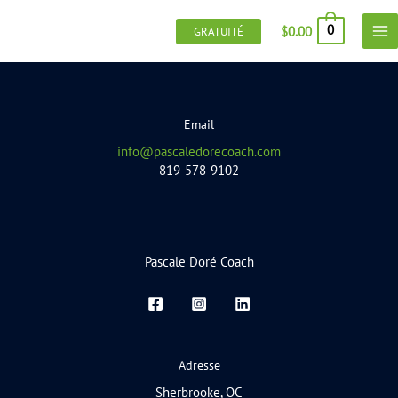
Aller
au
0
$
0.00
GRATUITÉ
contenu
Email
info@pascaledorecoach.com
819-578-9102
Pascale Doré Coach
Adresse
Sherbrooke, QC