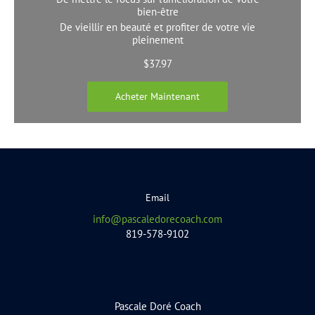
bien-être
De vieillir en beauté et profiter de votre vie
pleinement
$
37.97
Acheter Maintenant
Email
info@pascaledorecoach.com
819-578-9102
Pascale Doré Coach