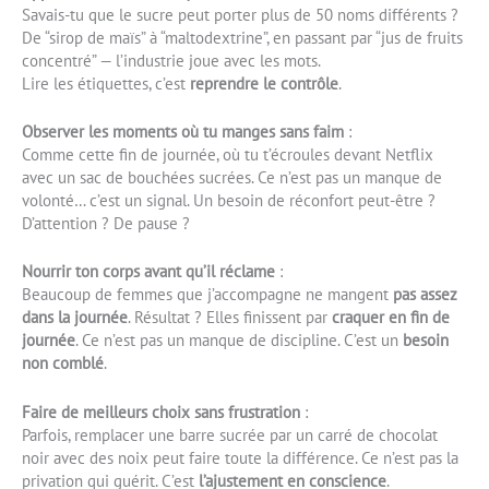
Savais-tu que le sucre peut porter plus de 50 noms différents ?
De “sirop de maïs” à “maltodextrine”, en passant par “jus de fruits
concentré” — l’industrie joue avec les mots.
Lire les étiquettes, c’est
reprendre le contrôle
.
Observer les moments où tu manges sans faim
:
Comme cette fin de journée, où tu t’écroules devant Netflix
avec un sac de bouchées sucrées. Ce n’est pas un manque de
volonté… c’est un signal. Un besoin de réconfort peut-être ?
D’attention ? De pause ?
Nourrir ton corps avant qu’il réclame
:
Beaucoup de femmes que j’accompagne ne mangent
pas assez
dans la journée
. Résultat ? Elles finissent par
craquer en fin de
journée
. Ce n’est pas un manque de discipline. C’est un
besoin
non comblé
.
Faire de meilleurs choix sans frustration
:
Parfois, remplacer une barre sucrée par un carré de chocolat
noir avec des noix peut faire toute la différence. Ce n’est pas la
privation qui guérit. C’est
l’ajustement en conscience
.