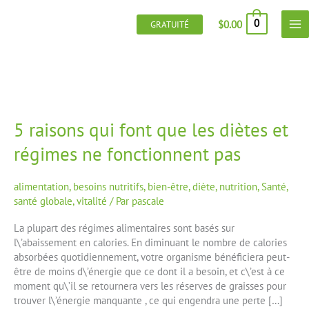
Aller
au
0
$
0.00
GRATUITÉ
contenu
5
raisons
5 raisons qui font que les diètes et
qui
font
régimes ne fonctionnent pas
que
les
diètes
alimentation
,
besoins nutritifs
,
bien-être
,
diète
,
nutrition
,
Santé
,
et
santé globale
,
vitalité
/ Par
pascale
régimes
ne
La plupart des régimes alimentaires sont basés sur
fonctionnent
l\’abaissement en calories. En diminuant le nombre de calories
pas
absorbées quotidiennement, votre organisme bénéficiera peut-
être de moins d\’énergie que ce dont il a besoin, et c\’est à ce
moment qu\’il se retournera vers les réserves de graisses pour
trouver l\’énergie manquante , ce qui engendra une perte […]